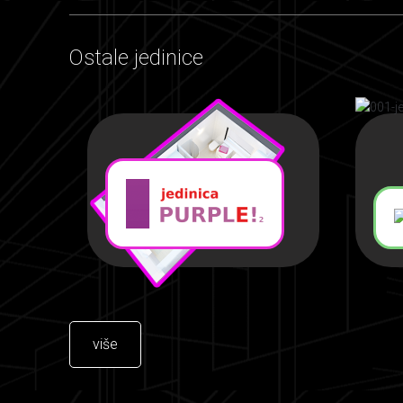
Ostale jedinice
više