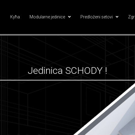
Кућа
Modularne jedinice
Predloženi setovi
Zgr
Jedinica SCHODY !