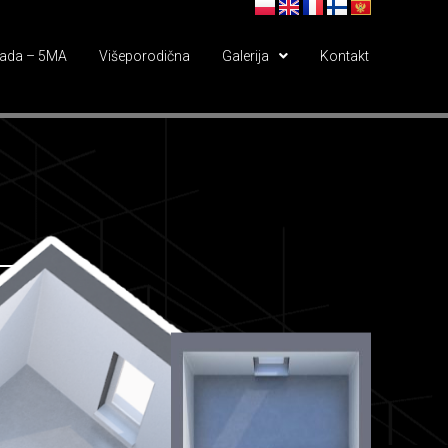
ada – 5MA
Višeporodična
Galerija
Kontakt