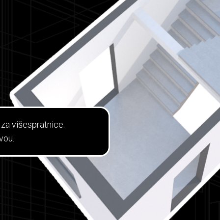
 za višespratnice.
vou.